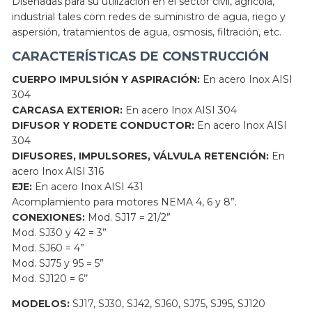
Diseñadas para su utilización en el sector civil, agrícola,
industrial tales com redes de suministro de agua, riego y
aspersión, tratamientos de agua, osmosis, filtración, etc.
CARACTERÍSTICAS DE CONSTRUCCIÓN
CUERPO IMPULSIÓN Y ASPIRACIÓN:
En acero Inox AISI
304
CARCASA EXTERIOR:
En acero Inox AISI 304
DIFUSOR Y RODETE CONDUCTOR:
En acero Inox AISI
304
DIFUSORES, IMPULSORES, VÁLVULA RETENCIÓN:
En
acero Inox AISI 316
EJE:
En acero Inox AISI 431
Acomplamiento para motores NEMA 4, 6 y 8”.
CONEXIONES:
Mod. SJ17 = 21/2”
Mod. SJ30 y 42 = 3”
Mod. SJ60 = 4”
Mod. SJ75 y 95 = 5”
Mod. SJ120 = 6’’
MODELOS:
SJ17, SJ30, SJ42, SJ60, SJ75, SJ95, SJ120