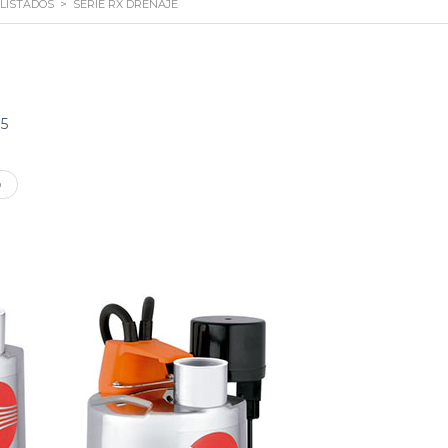
LISTADOS
>
SERIE RX DRENAJE
 5
O