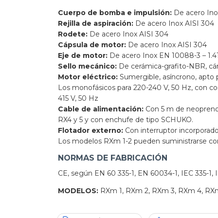
Cuerpo de bomba e impulsión:
De acero Inox
Rejilla de aspiración:
De acero Inox AISI 304
Rodete:
De acero Inox AISI 304
Cápsula de motor:
De acero Inox AISI 304
Eje de motor:
De acero Inox EN 10088-3 – 1.4
Sello mecánico:
De cerámica-grafito-NBR, cáma
Motor eléctrico:
Sumergible, asíncrono, apto p
Los monofásicos para 220-240 V, 50 Hz, con con
415 V, 50 Hz
Cable de alimentación:
Con 5 m de neopreno 
RX4 y 5 y con enchufe de tipo SCHUKO.
Flotador externo:
Con interruptor incorporad
Los modelos RXm 1-2 pueden suministrarse con
NORMAS DE FABRICACIÓN
CE, según EN 60 335-1, EN 60034-1, IEC 335-1, I
MODELOS:
RXm 1, RXm 2, RXm 3, RXm 4, RXm 