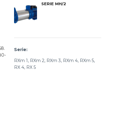
SERIE MH/2
68.
Serie:
80-
RXm 1, RXm 2, RXm 3, RXm 4, RXm 5,
RX 4, RX 5