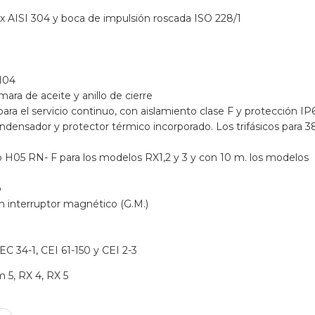
 AISI 304 y boca de impulsión roscada ISO 228/1
104
ra de aceite y anillo de cierre
ara el servicio continuo, con aislamiento clase F y protección IP
densador y protector térmico incorporado. Los trifásicos para 3
H05 RN- F para los modelos RX1,2 y 3 y con 10 m. los modelos
o
 interruptor magnético (G.M.)
EC 34-1, CEI 61-150 y CEI 2-3
5, RX 4, RX 5