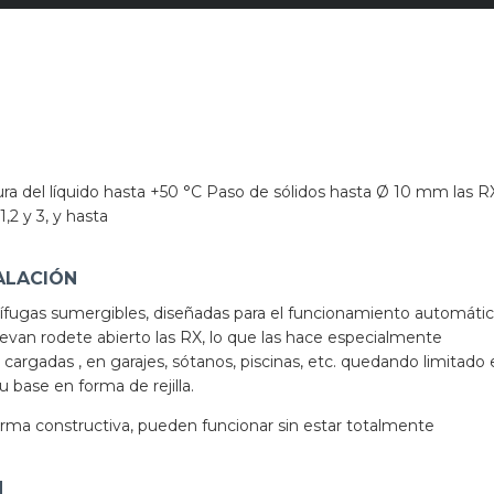
a del líquido hasta +50 °C Paso de sólidos hasta Ø 10 mm las R
,2 y 3, y hasta
ALACIÓN
ífugas sumergibles, diseñadas para el funcionamiento automáti
levan rodete abierto las RX, lo que las hace especialmente
cargadas , en garajes, sótanos, piscinas, etc. quedando limitado 
 base en forma de rejilla.
rma constructiva, pueden funcionar sin estar totalmente
N