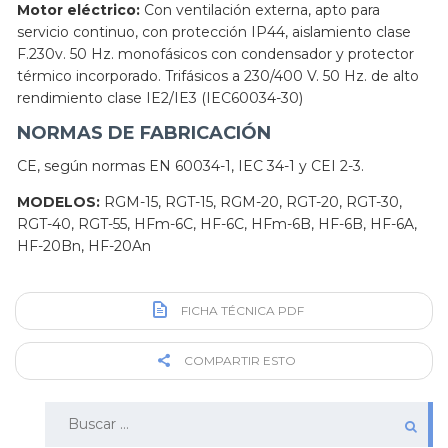
Motor eléctrico:
Con ventilación externa, apto para
servicio continuo, con protección IP44, aislamiento clase
F.230v. 50 Hz. monofásicos con condensador y protector
térmico incorporado. Trifásicos a 230/400 V. 50 Hz. de alto
rendimiento clase IE2/IE3 (IEC60034-30)
NORMAS DE FABRICACIÓN
CE, según normas EN 60034-1, IEC 34-1 y CEI 2-3.
MODELOS:
RGM-15, RGT-15, RGM-20, RGT-20, RGT-30,
RGT-40, RGT-55, HFm-6C, HF-6C, HFm-6B, HF-6B, HF-6A,
HF-20Bn, HF-20An
FICHA TÉCNICA PDF
COMPARTIR ESTO
Buscar: