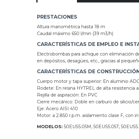
PRESTACIONES
Altura manométrica hasta 18 m
Caudal máximo 650 l/min (39 m3/h)
CARACTERÍSTICAS DE EMPLEO E INST
Electrobombas para achique con eliminación 
en depósitos, desagües, etc., gracias al pequeñ
CARACTERÍSTICAS DE CONSTRUCCIÓ
Cuerpo motor y tapa superior: En aluminio AD
Rodete: En resina HYTREL de alta resistencia a 
Rejilla de aspiración: En PVC
Cierre mecánico: Doble en carburo de silicio/ce
Eje: Acero AISI 410
Motor: a 2.850 r.p.m. aislamiento clase F, con i
MODELOS:
50EUS5.05M, 50EUS5.05T, 50EUS5.