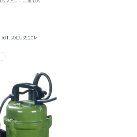
LISTADOS
>
SERIE EUS
.10T, 50EUS5.20M
O