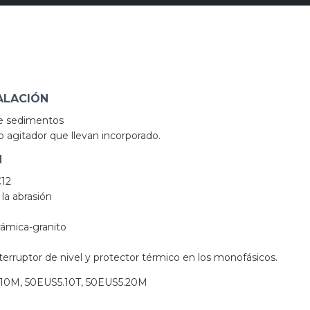
ALACIÓN
de sedimentos
o agitador que llevan incorporado.
N
C12
la abrasión
rámica-granito
nterruptor de nivel y protector térmico en los monofásicos.
10M, 50EUS5.10T, 50EUS5.20M