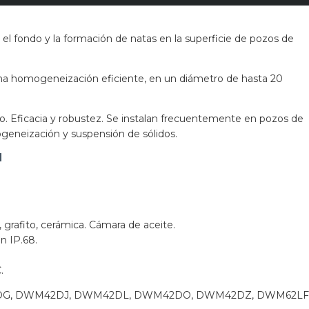
el fondo y la­ formación de natas en la superficie de pozos de
na homogeneización eficiente, en un diámetro de hasta 20
to. Eficacia y ­robustez. Se instalan frecuentemente en pozos de
geneización y suspensión de sólidos.
N
, grafito, cerámica. Cámara de aceite.
n IP.68.
.
G, DWM42DJ, DWM42DL, DWM42DO, DWM42DZ, DWM62LF