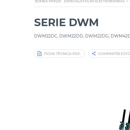
BOMBA PRINZE - ESPECIALISTAS EN ELECTROBOMBAS
>
SERIE DWM
DWM22DC, DWM22DD, DWM22DG, DWM42D
FICHA TÉCNICA PDF
COMPARTIR EST