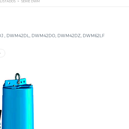
LISTADOS
>
SERIE DWM
J , DWM42DL, DWM42DO, DWM42DZ, DWM62LF
O