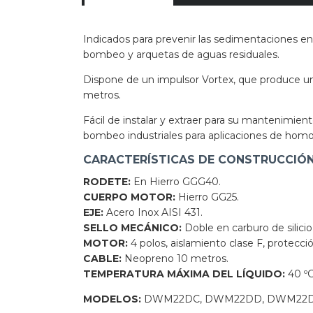
Indicados para prevenir las sedimentaciones en 
bombeo y arquetas de aguas residuales.
Dispone de un impulsor Vortex, que produce u
metros.
Fácil de instalar y extraer para su mantenimien
bombeo ­industriales para aplicaciones de homo
CARACTERÍSTICAS DE CONSTRUCCIÓ
RODETE:
En Hierro GGG40.
CUERPO MOTOR:
Hierro GG25.
EJE:
Acero Inox AISI 431.
SELLO MECÁNICO:
Doble en carburo de silicio
MOTOR:
4 polos, aislamiento clase F, protecció
CABLE:
Neopreno 10 metros.
TEMPERATURA MÁXIMA DEL LÍQUIDO:
40 ºC
MODELOS:
DWM22DC, DWM22DD, DWM22D