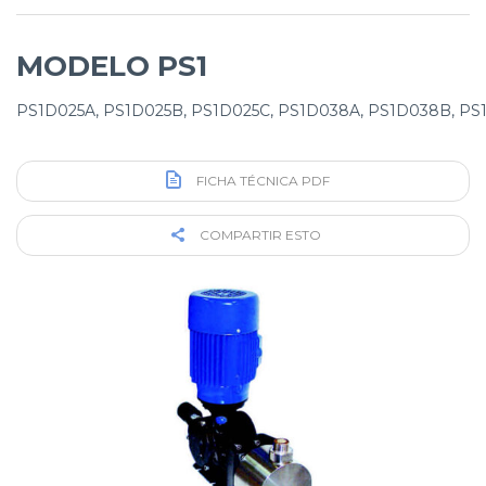
MODELO PS1
PS1D025A, PS1D025B, PS1D025C, PS1D038A, PS1D038B, PS
FICHA TÉCNICA PDF
COMPARTIR ESTO