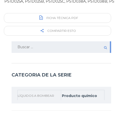
PS1D025A, PS1D025B, PS1D025C, PS1D038A, PS1D038B, PS
FICHA TÉCNICA PDF
COMPARTIR ESTO
Buscar:
CATEGORIA DE LA SERIE
Producto químico
LÍQUIDOS A BOMBEAR